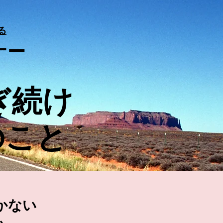
る
ナー
ぎ続け
のこと
かない