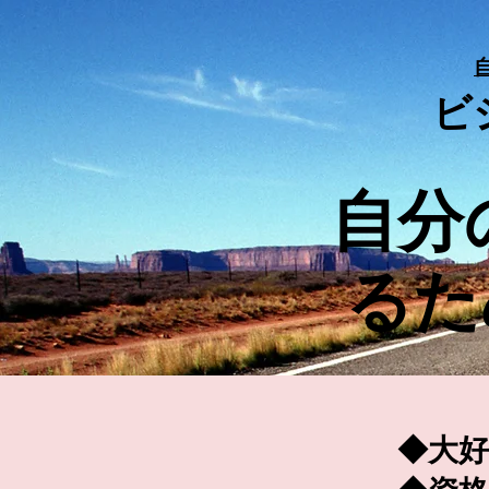
ビ
​自
るた
◆大