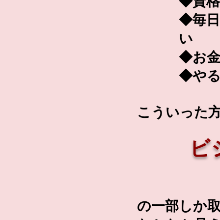
◆資
◆毎日
い
◆お
◆や
こ
ういった
ビ
の一部しか