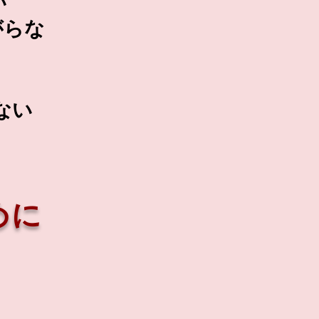
い
がらな
ない
めに