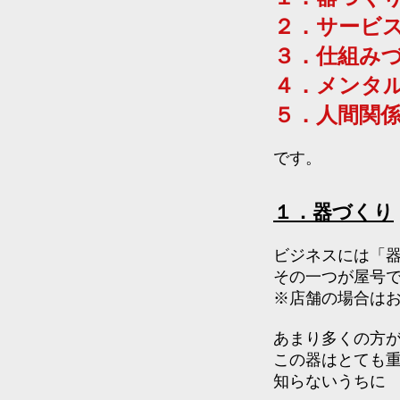
２．サービ
３．仕組み
４．メンタ
​５．人間関
です。
１．器づくり
ビジネスには「
その一つが屋号
※店舗の場合は
あまり多くの方
この器はとても
知らないうちに