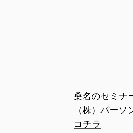
桑名のセミナ
（株）パーソ
コチラ