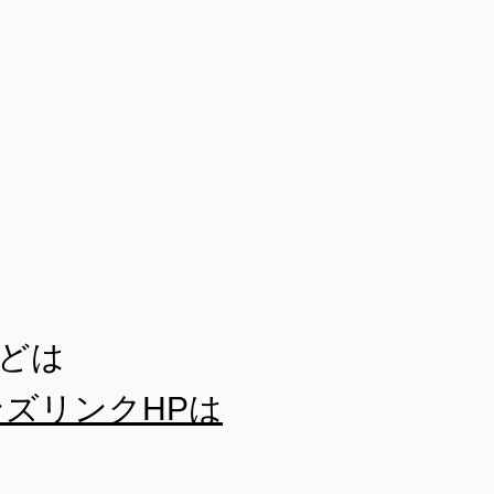
どは
ズリンクHPは